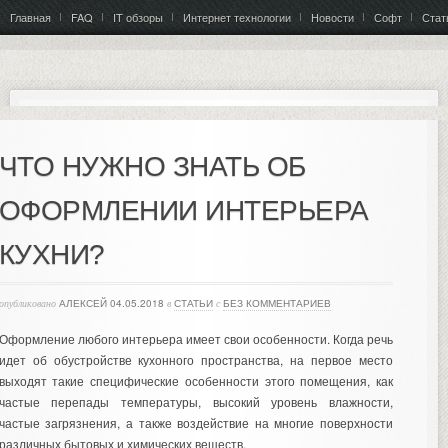
Главная
FAQ
IT обзоры
Интернет технологии
Новости
Софт
Стат
ЧТО НУЖНО ЗНАТЬ ОБ
ОФОРМЛЕНИИ ИНТЕРЬЕРА
КУХНИ?
опубликовано
АЛЕКСЕЙ
04.05.2018
в
СТАТЬИ
с
БЕЗ КОММЕНТАРИЕВ
Оформление любого интерьера имеет свои особенности. Когда речь
идет об обустройстве кухонного пространства, на первое место
выходят такие специфические особенности этого помещения, как
частые перепады температуры, высокий уровень влажности,
частые загрязнения, а также воздействие на многие поверхности
различных бытовых и химических веществ.